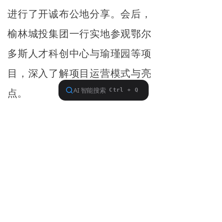
进行了开诚布公地分享。会后，
榆林城投集团一行实地参观鄂尔
多斯人才科创中心与瑜瑾园等项
目，深入了解项目运营模式与亮
点。