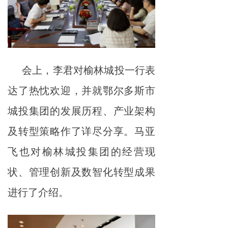
会上，李君对榆林城投一行表
达了热忱欢迎，并就鄂尔多斯市
城投集团的发展历程、产业架构
及转型策略作了详尽分享。马亚
飞也对榆林城投集团的经营现
状、管理创新及数智化转型成果
进行了介绍。