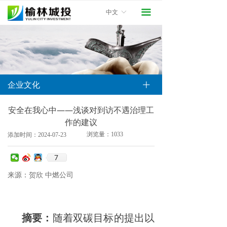
网站首页
끀
中文
ꀅ
走进城投
新闻资讯
业务领域
ꄶ
企业文化
끀
企业文化
安全在我心中——浅谈对到访不遇治理工
作的建议
综合工作
浏览量：
1033
添加时间：
2024-07-23
党群建设
7
来源：贺欣 中燃公司
摘要：
随着双碳目标的提出以